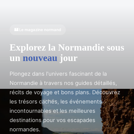
🏰 Le magazine normand
Explorez la Normandie sous
un
nouveau
jour
Plongez dans l'univers fascinant de la
Normandie à travers nos guides détaillés,
récits de voyage et bons plans. Découvrez
les trésors cachés, les événements
incontournables et les meilleures
destinations pour vos escapades
normandes.