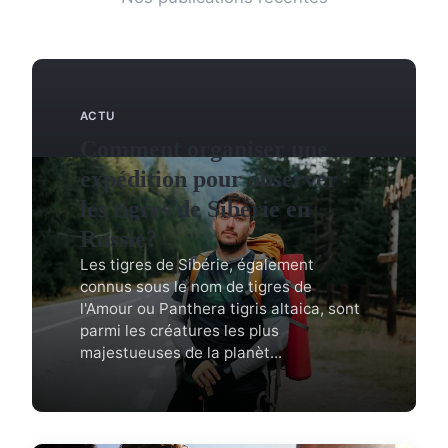
ACTU
Comment organiser une
expédition pour observer
les tigres de Sibérie en
Russie?
Les tigres de Sibérie, également
connus sous le nom de tigres de
l'Amour ou Panthera tigris altaica, sont
parmi les créatures les plus
majestueuses de la planèt...