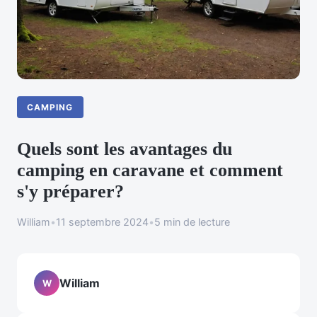
CAMPING
Quels sont les avantages du
camping en caravane et comment
s'y préparer?
William
•
11 septembre 2024
•
5 min de lecture
William
W